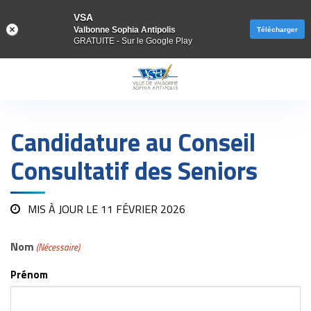
VSA
Valbonne Sophia Antipolis
Télécharger
GRATUITE - Sur le Google Play
Gestion des traceurs
Candidature au Conseil
Consultatif des Seniors
MIS À JOUR LE
11 FÉVRIER 2026
Nom
(Nécessaire)
Prénom