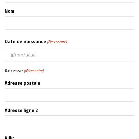
Nom
Date de naissance
(Nécessaire)
JJ
slash
Adresse
(Nécessaire)
MM
slash
Adresse postale
AAAA
Adresse ligne 2
Ville