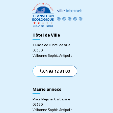
le
le
le
le
compte
compte
compte
compte
Facebook
Twitter
Instagram
Linkedin
Hôtel de Ville
1 Place de l'Hôtel de Ville
06560
Valbonne Sophia Antipolis
04 93 12 31 00
Mairie annexe
Place Méjane, Garbejaïre
06560
Valbonne Sophia Antipolis