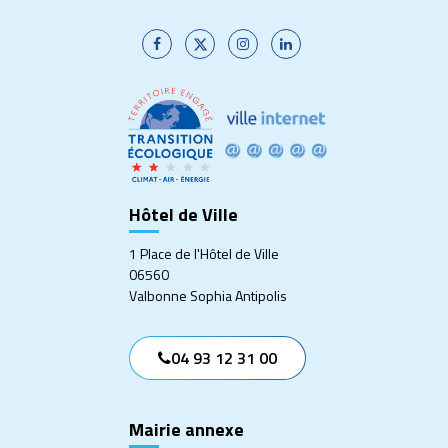
Lien
Lien
Lien
Lien
vers
vers
vers
vers
le
le
le
le
compte
compte
compte
compte
Facebook
Twitter
Instagram
Linkedin
Hôtel de Ville
1 Place de l'Hôtel de Ville
06560
Valbonne Sophia Antipolis
04 93 12 31 00
Mairie annexe