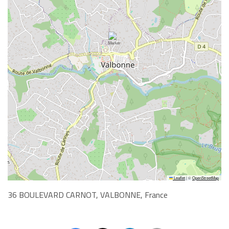
Leaflet
|
©
OpenStreetMap
36 BOULEVARD CARNOT, VALBONNE, France