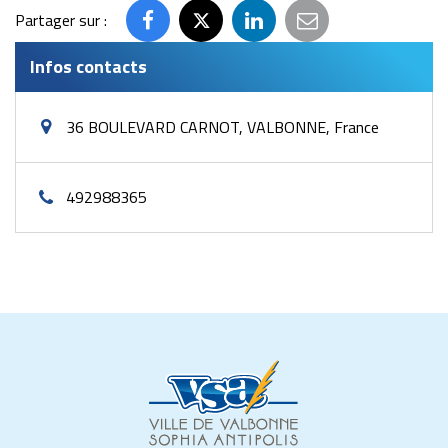
Partager sur :
Partager
Partager
Partager
Partager
sur
sur
sur
par
Infos contacts
Facebook
Twitter
LinkedIn
email
36 BOULEVARD CARNOT, VALBONNE, France
492988365