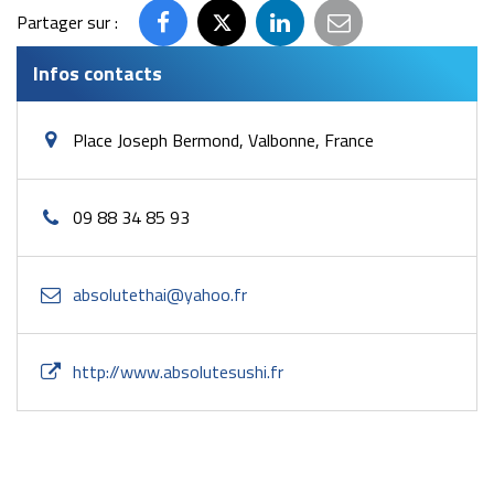
Partager sur :
Partager
Partager
Partager
Partager
sur
sur
sur
par
Infos contacts
Facebook
Twitter
LinkedIn
email
Place Joseph Bermond, Valbonne, France
09 88 34 85 93
absolutethai@yahoo.fr
http://www.absolutesushi.fr