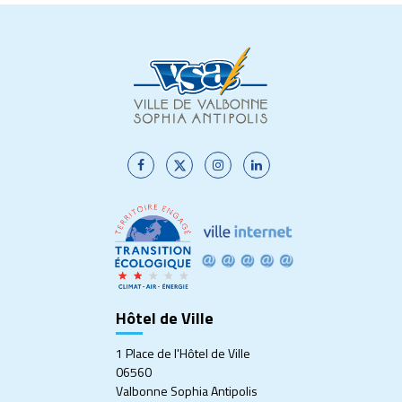
Lien
Lien
Lien
Lien
vers
vers
vers
vers
le
le
le
le
compte
compte
compte
compte
Facebook
Twitter
Instagram
Linkedin
Hôtel de Ville
1 Place de l'Hôtel de Ville
06560
Valbonne Sophia Antipolis