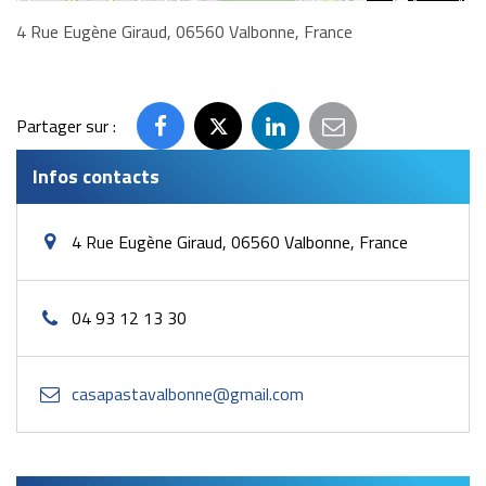
4 Rue Eugène Giraud, 06560 Valbonne, France
Partager sur :
Partager
Partager
Partager
Partager
sur
sur
sur
par
Infos contacts
Facebook
Twitter
LinkedIn
email
4 Rue Eugène Giraud, 06560 Valbonne, France
04 93 12 13 30
casapastavalbonne@gmail.com