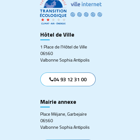
compte
compte
compte
compte
Facebook
Twitter
Instagram
Linkedin
Hôtel de Ville
1 Place de l'Hôtel de Ville
06560
Valbonne Sophia Antipolis
04 93 12 31 00
Mairie annexe
Place Méjane, Garbejaïre
06560
Valbonne Sophia Antipolis