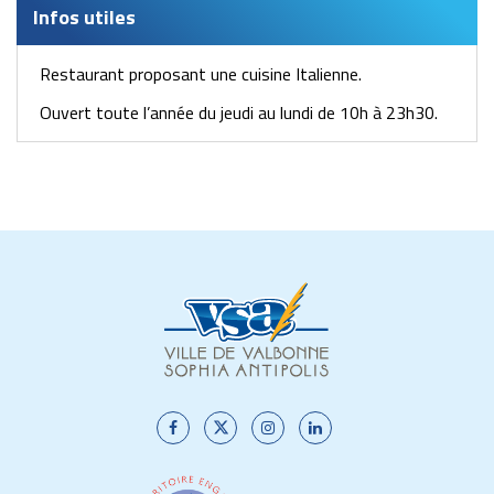
Infos utiles
Restaurant proposant une cuisine Italienne.
Ouvert toute l’année du jeudi au lundi de 10h à 23h30.
Lien
Lien
Lien
Lien
vers
vers
vers
vers
le
le
le
le