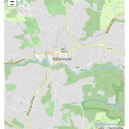
−
Leaflet
|
©
OpenStreetMap