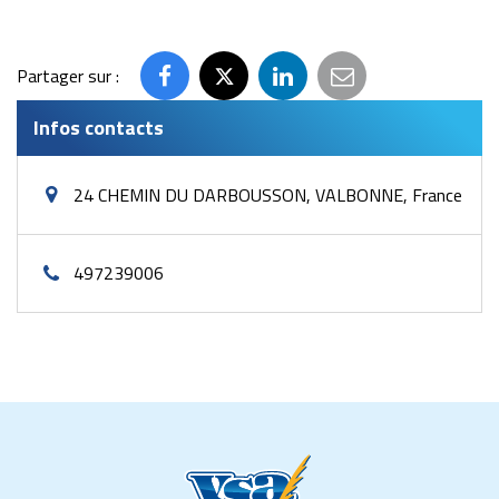
Partager sur :
Partager
Partager
Partager
Partager
sur
sur
sur
par
Infos contacts
Facebook
Twitter
LinkedIn
email
24 CHEMIN DU DARBOUSSON, VALBONNE, France
497239006