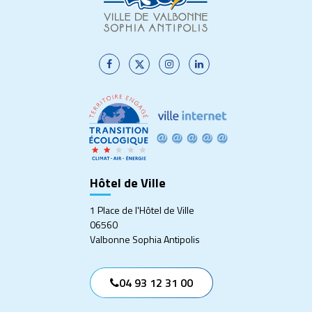
Lien
Lien
Lien
Lien
vers
vers
vers
vers
le
le
le
le
compte
compte
compte
compte
Facebook
Twitter
Instagram
Linkedin
Hôtel de Ville
1 Place de l'Hôtel de Ville
06560
Valbonne Sophia Antipolis
04 93 12 31 00