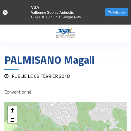
VSA
Valbonne Sophia Antipolis
Télécharger
GRATUITE - Sur le Google Play
Gestion des traceurs
PALMISANO Magali
PUBLIÉ LE
08 FÉVRIER 2018
Conventionné
+
−