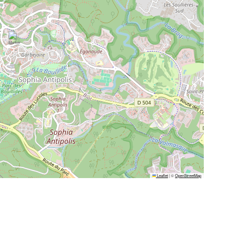
Leaflet
|
©
OpenStreetMap