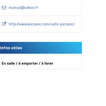
ecurcaz@yahoo.fr
http://www.pizzaroc.com/carte-pizzaroc/
Infos utiles
En salle / à emporter / à livrer