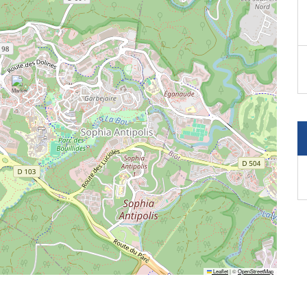
Leaflet
|
©
OpenStreetMap