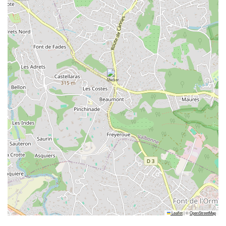
Leaflet
|
©
OpenStreetMap