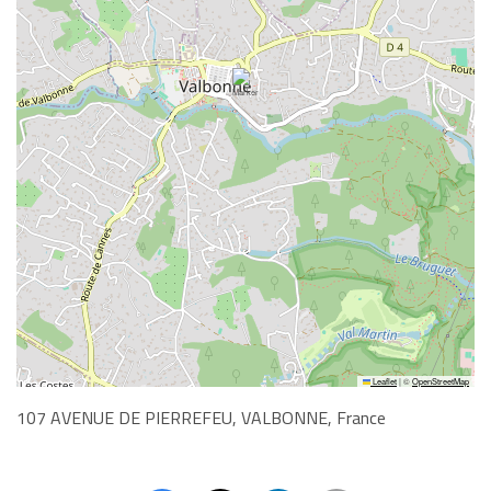
Leaflet
|
©
OpenStreetMap
107 AVENUE DE PIERREFEU, VALBONNE, France