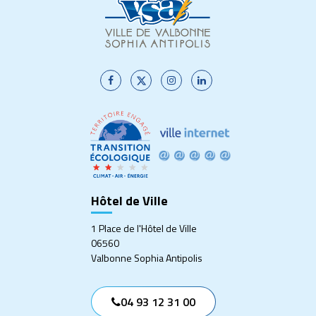
Lien
Lien
Lien
Lien
vers
vers
vers
vers
le
le
le
le
compte
compte
compte
compte
Facebook
Twitter
Instagram
Linkedin
Hôtel de Ville
1 Place de l'Hôtel de Ville
06560
Valbonne Sophia Antipolis
04 93 12 31 00