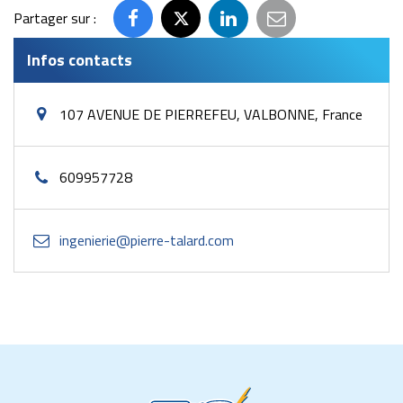
Partager sur :
Partager
Partager
Partager
Partager
sur
sur
sur
par
Infos contacts
Facebook
Twitter
LinkedIn
email
107 AVENUE DE PIERREFEU, VALBONNE, France
609957728
ingenierie@pierre-talard.com