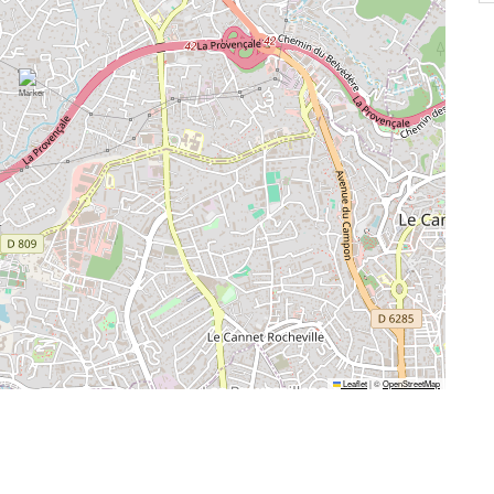
Leaflet
|
©
OpenStreetMap