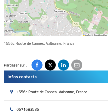
Leaflet
|
©
OpenStreetMap
1556c Route de Cannes, Valbonne, France
Partager sur :
Partager
Partager
Partager
Partager
sur
sur
sur
par
Infos contacts
Facebook
Twitter
LinkedIn
email
1556c Route de Cannes, Valbonne, France
0671683536