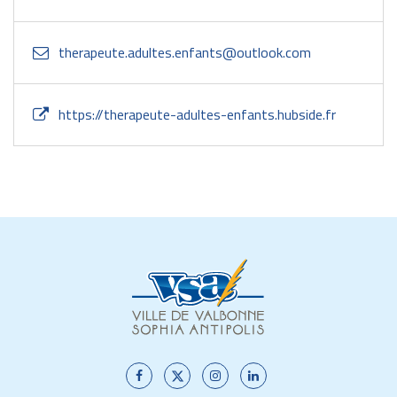
therapeute.adultes.enfants@outlook.com
https://therapeute-adultes-enfants.hubside.fr
Lien
Lien
Lien
Lien