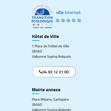
vers
vers
vers
vers
le
le
le
le
compte
compte
compte
compte
Facebook
Twitter
Instagram
Linkedin
Hôtel de Ville
1 Place de l'Hôtel de Ville
06560
Valbonne Sophia Antipolis
04 93 12 31 00
Mairie annexe
Place Méjane, Garbejaïre
06560
Valbonne Sophia Antipolis