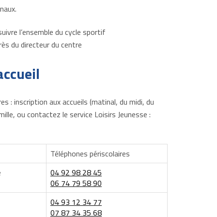
naux.
t suivre l’ensemble du cycle sportif
rès du directeur du centre
accueil
s : inscription aux accueils (matinal, du midi, du
ille, ou contactez le service Loisirs Jeunesse :
Téléphones périscolaires
e
04 92 98 28 45
06 74 79 58 90
04 93 12 34 77
07 87 34 35 68