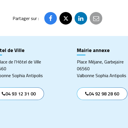
Partager sur :
Partager
Partager
Partager
Partager
sur
sur
sur
par
Facebook
Twitter
LinkedIn
email
el de Ville
Mairie annexe
lace de l'Hôtel de Ville
Place Méjane, Garbejaïre
560
06560
bonne Sophia Antipolis
Valbonne Sophia Antipolis
04 93 12 31 00
04 92 98 28 60