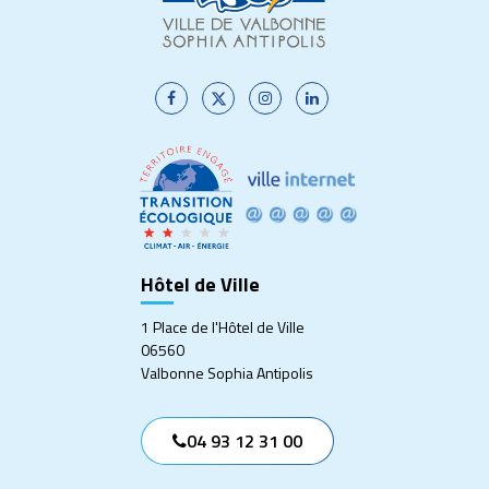
Lien
Lien
Lien
Lien
vers
vers
vers
vers
le
le
le
le
compte
compte
compte
compte
Facebook
Twitter
Instagram
Linkedin
Hôtel de Ville
1 Place de l'Hôtel de Ville
06560
Valbonne Sophia Antipolis
04 93 12 31 00