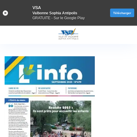
VSA
Valbonne Sophia Antipolis
Télécharger
GRATUITE - Sur le Google Play
Gestion des traceurs