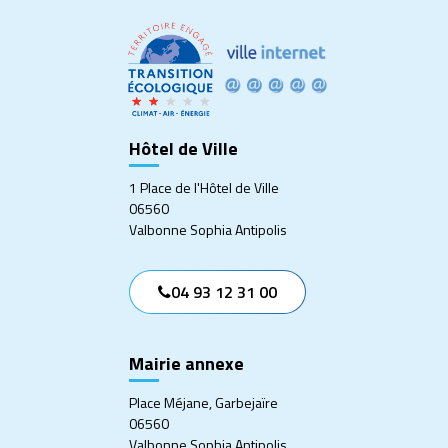
vers
vers
vers
vers
le
le
le
le
compte
compte
compte
compte
Facebook
Twitter
Instagram
Linkedin
Hôtel de Ville
1 Place de l'Hôtel de Ville
06560
Valbonne Sophia Antipolis
04 93 12 31 00
Mairie annexe
Place Méjane, Garbejaïre
06560
Valbonne Sophia Antipolis