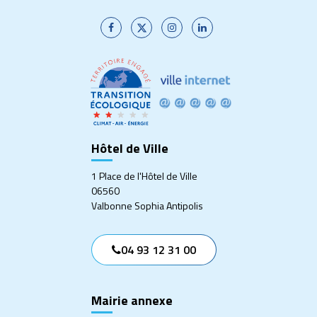
Lien
Lien
Lien
Lien
vers
vers
vers
vers
le
le
le
le
compte
compte
compte
compte
Facebook
Twitter
Instagram
Linkedin
Hôtel de Ville
1 Place de l'Hôtel de Ville
06560
Valbonne Sophia Antipolis
04 93 12 31 00
Mairie annexe