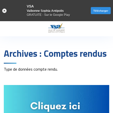
VSA
Valbonne Sophia Antipolis
Télécharger
GRATUITE - Sur le Google Play
Gestion des traceurs
Archives :
Comptes rendus
Type de données compte rendu.