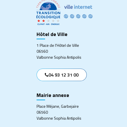
compte
compte
compte
compte
Facebook
Twitter
Instagram
Linkedin
Hôtel de Ville
1 Place de l'Hôtel de Ville
06560
Valbonne Sophia Antipolis
04 93 12 31 00
Mairie annexe
Place Méjane, Garbejaïre
06560
Valbonne Sophia Antipolis